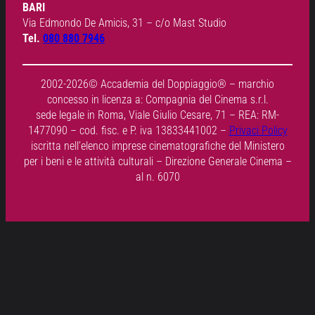
BARI
Via Edmondo De Amicis, 31 – c/o Mast Studio
Tel.
080 880 7946
2002-2026© Accademia del Doppiaggio® – marchio
concesso in licenza a: Compagnia del Cinema s.r.l.
sede legale in Roma, Viale Giulio Cesare, 71 – REA: RM-
1477090 – cod. fisc. e P. iva 13833441002 –
Privaci Policy
iscritta nell’elenco imprese cinematografiche del Ministero
per i beni e le attività culturali – Direzione Generale Cinema –
al n. 6070