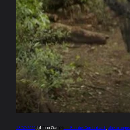
da
18/07/2022
Ufficio-Stampa
Info
‘Benedict Cumberbatch
, 
alberto angri