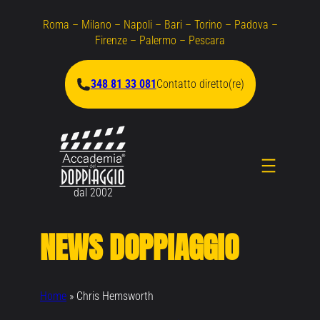
Vai
Roma – Milano – Napoli – Bari – Torino – Padova –
al
Firenze – Palermo – Pescara
contenuto
348 81 33 081
Contatto diretto(re)
dal 2002
NEWS DOPPIAGGIO
Home
»
Chris Hemsworth