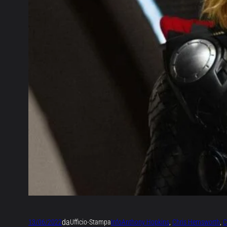
da
13/06/2022
Ufficio-Stampa
Info
Anthony Hopkins
, 
Chris Hemsworth
, 
C