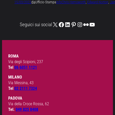
da
15/03/2022
Ufficio-Stampa
Info
Chris Hemsworth
, 
Edward Norton
, 
Jam
X
Facebook
LinkedIn
Pinterest
Instagram
Flickr
YouTube
Seguici sui social
ROMA
Via degli Scipioni, 237
Tel
06 6051 1121
MILANO
Via Messina, 43
Tel
02 2111 7324
PADOVA
Via della Croce Rossa, 62
Tel.
049 825 8408