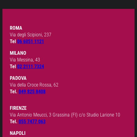
ROMA
Via degli Scipioni, 237
Tel
06 6051 1121
MILANO
Via Messina, 43
Tel
02 2111 7324
PADOVA
Via della Croce Rossa, 62
Tel.
049 825 8408
FIRENZE
Via Antonio Meucci, 3 Grassina (FI) c/o Studio Larione 10
Tel.
055 7477 063
NAPOLI