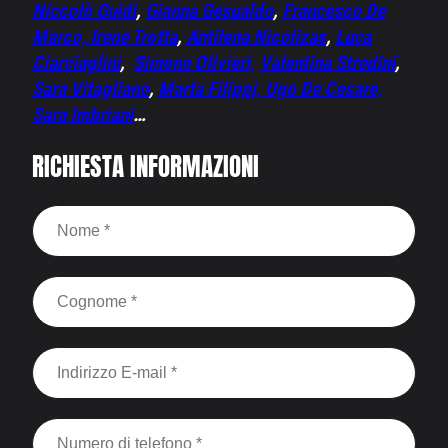
Niccolò Guidi
,
Gianna Gesualdo
,
Francesco De
Marco,
Irene Trotta
,
Antilena Nicolizas
,
Luca
Ciarciaglini
,
Simone Olivieri,
Valentina Stredini
,
Sara Vitagliano
,
Marta Filippi,
Ugo De Cesare,
Sara Imbriani
…
RICHIESTA INFORMAZIONI