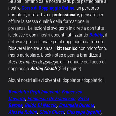
Se abiti lontano dalle nostre sedi, puoi partecipare al
nostro
Corso di Doppiaggio Online
: un percorso
completo, interattivo e
professionale
, pensato per
offrire la stessa qualità della formazione in
presenza. Le lezioni si svolgono in diretta con tutta
la classe e con i nostri docenti, utilizzando
Dubbly
, il
software professionale per il doppiaggio da remoto.
Riceverai inoltre a casa il
kit tecnico
con microfono,
mono auricolare, block notes e penna brandizzati
Accademia del Doppiaggio
e il manuale cartaceo di
doppiaggio
Acting Coach
(364 pagine).
Alcuni nostri allievi diventati doppiatori/doppiatrici:
Benedetta Degli Innocenti
, Francesco
Cavuoto
,
Francesco De Francesco,
Silvia
Barone
,
Guido Di Naccio
,
Emanuele Durante
,
Alessia Rubini
,
Giulia Ciucci
,
Giuseppe Ippoliti
,