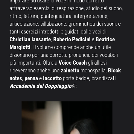
imparare ad usare la voce in modo corretto
attraverso esercizi di respirazione, studio del suono,
ritmo, lettura, punteggiatura, interpretazione,
articolazione, sillabazione, grammatica dei suoni, e
tanti esercizi introdotti e guidati dalle voci di
Christian Iansante
,
Roberto Pedicini
e
Beatrice
Margiotti
. Il volume comprende anche un utile
dizionario per una corretta pronuncia dei vocaboli
più importanti. Oltre a
Voice Coach
gli allievi
riceveranno anche uno
zainetto
monospalla,
Block
notes
,
penna
e
laccetto
porta badge, brandizzati
Accademia del Doppiaggio
®.