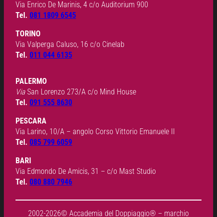
Via Enrico De Marinis, 4 c/o Auditorium 900
Tel.
081 1809 6545
TORINO
Via Valperga Caluso, 16 c/o Cinelab
Tel.
011 044 6135
PALERMO
Via
San Lorenzo 273/A c/o Mind House
Tel.
091 555 8630
PESCARA
Via Larino, 10/A – angolo Corso Vittorio Emanuele II
Tel.
085 799 6059
BARI
Via Edmondo De Amicis, 31 – c/o Mast Studio
Tel.
080 880 7946
2002-2026© Accademia del Doppiaggio® – marchio