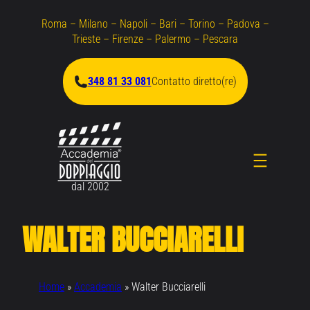
Roma – Milano – Napoli – Bari – Torino – Padova –
Trieste – Firenze – Palermo – Pescara
348 81 33 081
Contatto diretto(re)
dal 2002
WALTER BUCCIARELLI
Home
»
Accademia
»
Walter Bucciarelli