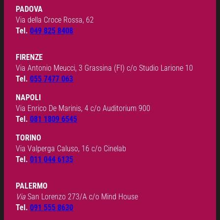
PADOVA
Via della Croce Rossa, 62
Tel.
049 825 8408
FIRENZE
Via Antonio Meucci, 3 Grassina (FI) c/o Studio Larione 10
Tel.
055 7477 063
NAPOLI
Via Enrico De Marinis, 4 c/o Auditorium 900
Tel.
081 1809 6545
TORINO
Via Valperga Caluso, 16 c/o Cinelab
Tel.
011 044 6135
PALERMO
Via
San Lorenzo 273/A c/o Mind House
Tel.
091 555 8630