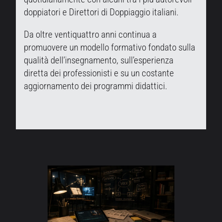
doppiatori e Direttori di Doppiaggio italiani.
Da oltre ventiquattro anni continua a
promuovere un modello formativo fondato sulla
qualità dell’insegnamento, sull’esperienza
diretta dei professionisti e su un costante
aggiornamento dei programmi didattici.