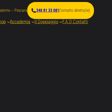
Palermo – Pescara
348 81 33 081
Contatto diretto(re)
hop
Accademia
Il Doppiaggio
F.A.Q.
Contatti