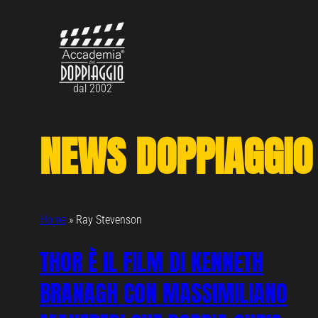
Vai
al
contenuto
dal 2002
NEWS DOPPIAGGIO
Home
»
Ray Stevenson
THOR È IL FILM DI KENNETH
BRANAGH CON MASSIMILIANO