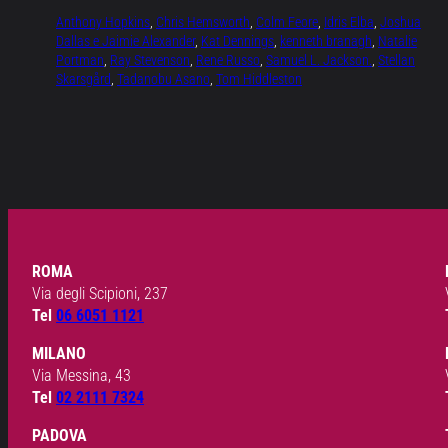
Anthony Hopkins
, 
Chris Hemsworth
, 
Colm Feore
, 
Idris Elba
, 
Joshua
Dallas e Jaimie Alexander
, 
Kat Dennings
, 
kenneth branagh
, 
Natalie
Portman
, 
Ray Stevenson
, 
Rene Russo
, 
Samuel L. Jackson.
, 
Stellan
Skarsgård
, 
Tadanobu Asano
, 
Tom Hiddleston
ROMA
Via degli Scipioni, 237
Tel
06 6051 1121
MILANO
Via Messina, 43
Tel
02 2111 7324
PADOVA