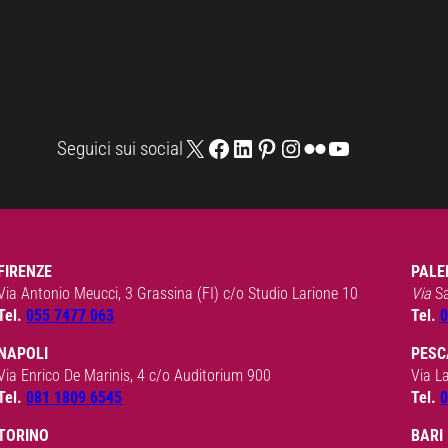
X
Facebook
LinkedIn
Pinterest
Instagram
Flickr
YouTube
Seguici sui social
FIRENZE
PALE
Via Antonio Meucci, 3 Grassina (FI) c/o Studio Larione 10
Via
S
Tel.
055 7477 063
Tel.
0
NAPOLI
PESC
Via Enrico De Marinis, 4 c/o Auditorium 900
Via L
Tel.
081 1809 6545
Tel.
0
TORINO
BARI