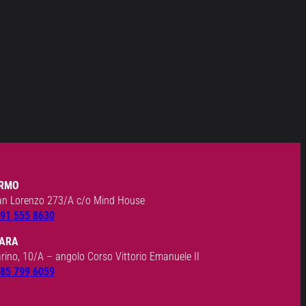
RMO
an Lorenzo 273/A c/o Mind House
91 555 8630
ARA
arino, 10/A – angolo Corso Vittorio Emanuele II
85 799 6059