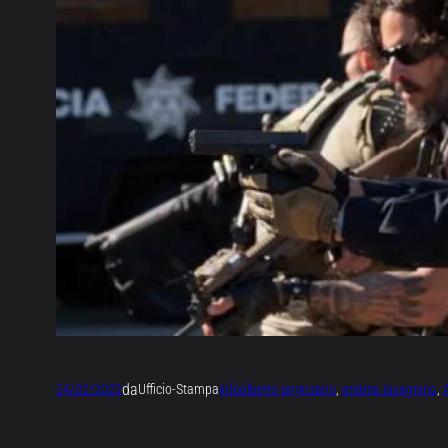
da
24/02/2022
Ufficio-Stampa
Info
alberto angrisano
, 
andrea lavagnino
, 