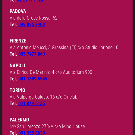
PADOVA
Via della Croce Rossa, 62
Tel.
049 825 8408
FIRENZE
Via Antonio Meucci, 3 Grassina (FI) c/o Studio Larione 10
Tel.
055 7477 063
NAPOLI
Via Enrico De Marinis, 4 c/o Auditorium 900
Tel.
081 1809 6545
TORINO
Via Valperga Caluso, 16 c/o Cinelab
Tel.
011 044 6135
PALERMO
Via
San Lorenzo 273/A c/o Mind House
Tel.
091 555 8630