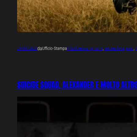
da
29/04/2021
Ufficio-Stampa
Info
alberto angrisano
, 
andrea lavagnino
, 
SUICIDE SQUAD, ALEXANDER E MOLTO ALTRO