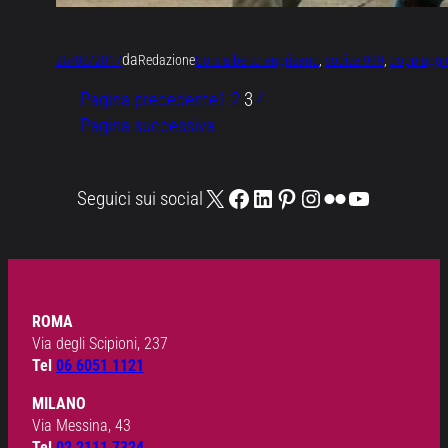
da
25/08/2017
Redazione
Corsi
alberto angrisano
, 
codice 999
, 
doppiaggi
Pagina precedente
1
2
3
4
Pagina successiva
X
Facebook
LinkedIn
Pinterest
Instagram
Flickr
YouTube
Seguici sui social
ROMA
Via degli Scipioni, 237
Tel
06 6051 1121
MILANO
Via Messina, 43
Tel
02 2111 7324