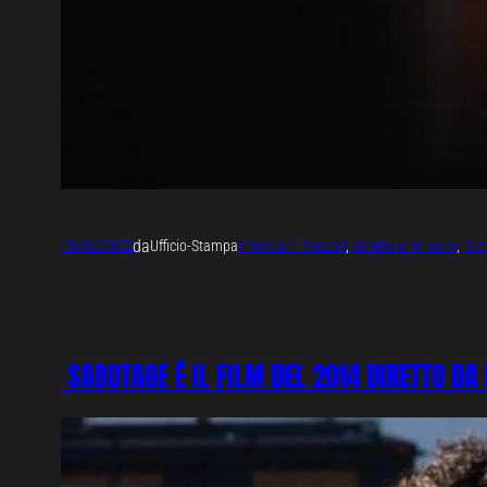
da
08/03/2022
Ufficio-Stampa
Info
Adam Randall
, 
alberto angrisano
, 
Gre
SABOTAGE È IL FILM DEL 2014 DIRETTO DA 