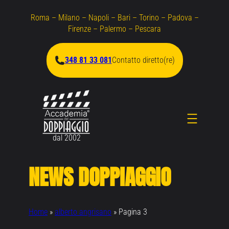
Vai
Roma – Milano – Napoli – Bari – Torino – Padova –
al
Firenze – Palermo – Pescara
contenuto
348 81 33 081
Contatto diretto(re)
dal 2002
NEWS DOPPIAGGIO
Home
»
alberto angrisano
»
Pagina 3