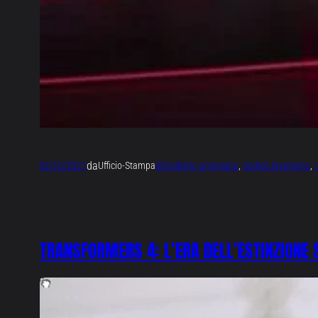
da
02/10/2021
Ufficio-Stampa
Info
alberto angrisano
, 
andrea lavagnino
, 
TRANSFORMERS 4: L’ERA DELL’ESTINZIONE S