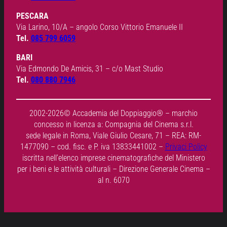
PESCARA
Via Larino, 10/A – angolo Corso Vittorio Emanuele II
Tel.
085 799 6059
BARI
Via Edmondo De Amicis, 31 – c/o Mast Studio
Tel.
080 880 7946
2002-2026© Accademia del Doppiaggio® – marchio
concesso in licenza a: Compagnia del Cinema s.r.l.
sede legale in Roma, Viale Giulio Cesare, 71 – REA: RM-
1477090 – cod. fisc. e P. iva 13833441002 –
Privaci Policy
iscritta nell’elenco imprese cinematografiche del Ministero
per i beni e le attività culturali – Direzione Generale Cinema –
al n. 6070