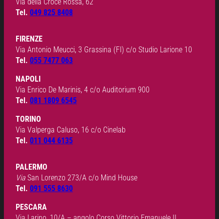
Via della Croce Rossa, 62
Tel.
049 825 8408
FIRENZE
Via Antonio Meucci, 3 Grassina (FI) c/o Studio Larione 10
Tel.
055 7477 063
NAPOLI
Via Enrico De Marinis, 4 c/o Auditorium 900
Tel.
081 1809 6545
TORINO
Via Valperga Caluso, 16 c/o Cinelab
Tel.
011 044 6135
PALERMO
Via
San Lorenzo 273/A c/o Mind House
Tel.
091 555 8630
PESCARA
Via Larino, 10/A – angolo Corso Vittorio Emanuele II