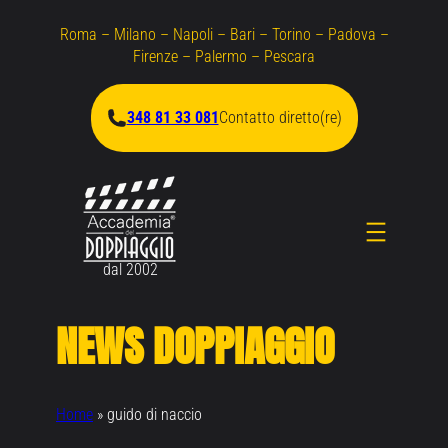
Vai
Roma – Milano – Napoli – Bari – Torino – Padova –
al
Firenze – Palermo – Pescara
contenuto
348 81 33 081
Contatto diretto(re)
dal 2002
NEWS DOPPIAGGIO
Home
»
guido di naccio