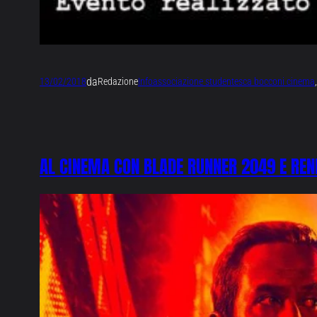
da
13/02/2018
Redazione
Info
associazione studentesca bocconi cinema
,
AL CINEMA CON BLADE RUNNER 2049 E RE