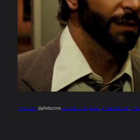
da
13/07/2017
Redazione
Corsi
alberto angrisano
, 
american hustle
, 
chris