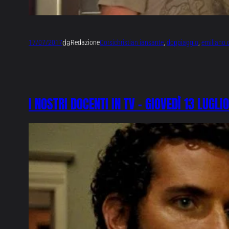
da
17/07/2017
Redazione
Corsi
christian iansante
, 
doppiaggio
, 
emiliano c
I NOSTRI DOCENTI IN TV – GIOVEDÌ 13 LUGLIO