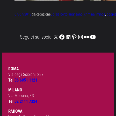
da
07/07/2017
Redazione
Corsi
alberto angrisano
, 
criminal minds
, 
doppi
X
Facebook
LinkedIn
Pinterest
Instagram
Flickr
YouTube
Seguici sui social
ROMA
Via degli Scipioni, 237
Tel
06 6051 1121
MILANO
Via Messina, 43
Tel
02 2111 7324
PADOVA