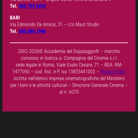
Tel.
085 799 6059
BARI
Via Edmondo De Amicis, 31 – c/o Mast Studio
Tel.
080 880 7946
2002-2026© Accademia del Doppiaggio® – marchio
concesso in licenza a: Compagnia del Cinema s.r.l.
sede legale in Roma, Viale Giulio Cesare, 71 – REA: RM-
1477090 – cod. fisc. e P. iva 13833441002 –
Privaci Policy
iscritta nell’elenco imprese cinematografiche del Ministero
per i beni e le attività culturali – Direzione Generale Cinema –
al n. 6070