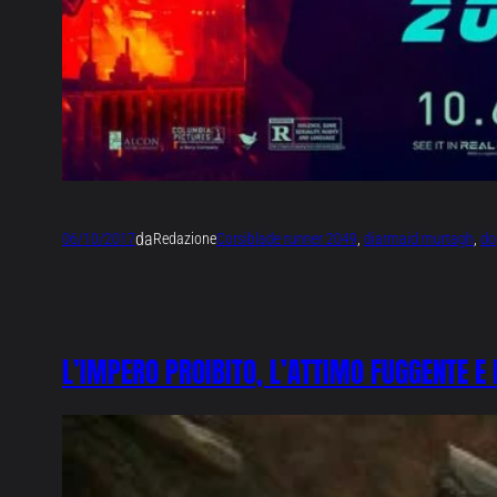
da
06/10/2017
Redazione
Corsi
blade runner 2049
, 
diarmaid murtagh
, 
do
L’IMPERO PROIBITO, L’ATTIMO FUGGENTE E