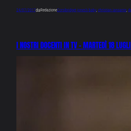
da
24/07/2017
Redazione
Corsi
bridget jones’s baby
, 
christian iansante
, 
d
I NOSTRI DOCENTI IN TV – MARTEDÌ 18 LUGL