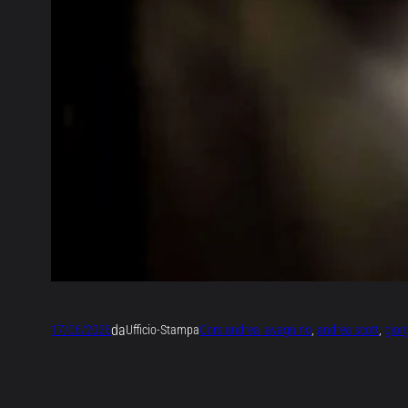
da
17/06/2025
Ufficio-Stampa
Corsi
andrea lavagnino
, 
andrea scott
, 
gior