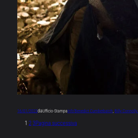
da
16/01/2023
Ufficio-Stampa
Info
‘Benedict Cumberbatch
, 
Billy Connolly.
1
2
3
Pagina successiva