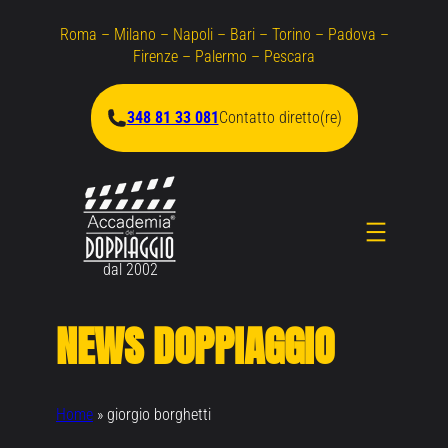
Vai
Roma – Milano – Napoli – Bari – Torino – Padova –
al
Firenze – Palermo – Pescara
contenuto
348 81 33 081
Contatto diretto(re)
dal 2002
NEWS DOPPIAGGIO
Home
»
giorgio borghetti