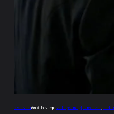
da
12/11/2024
Ufficio-Stampa
Corsi
angelo maggi
, 
Derek Jacobi
, 
Frank L