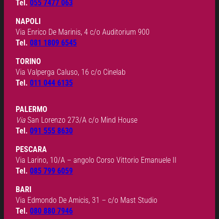
Tel.
055 7477 063
NAPOLI
Via Enrico De Marinis, 4 c/o Auditorium 900
Tel.
081 1809 6545
TORINO
Via Valperga Caluso, 16 c/o Cinelab
Tel.
011 044 6135
PALERMO
Via
San Lorenzo 273/A c/o Mind House
Tel.
091 555 8630
PESCARA
Via Larino, 10/A – angolo Corso Vittorio Emanuele II
Tel.
085 799 6059
BARI
Via Edmondo De Amicis, 31 – c/o Mast Studio
Tel.
080 880 7946