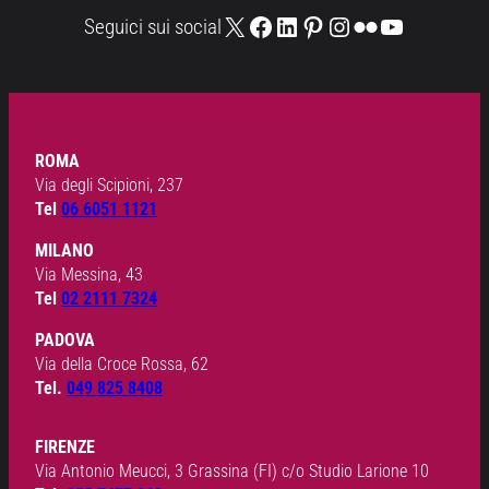
X
Facebook
LinkedIn
Pinterest
Instagram
Flickr
YouTube
Seguici sui social
ROMA
Via degli Scipioni, 237
Tel
06 6051 1121
MILANO
Via Messina, 43
Tel
02 2111 7324
PADOVA
Via della Croce Rossa, 62
Tel.
049 825 8408
FIRENZE
Via Antonio Meucci, 3 Grassina (FI) c/o Studio Larione 10