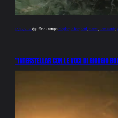
da
16/12/2025
Ufficio-Stampa
Info
giorgio borghetti
, 
marvel
, 
Tom Hardy
, 
“INTERSTELLAR CON LE VOCI DI GIORGIO B