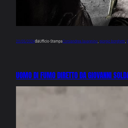
da
20/05/2024
Ufficio-Stampa
Corsi
andrea lavagnino
, 
giorgio borghetti
, 
UOMO DI FUMO DIRETTO DA GIOVANNI SOLDA