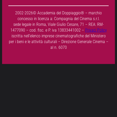
2002-2026© Accademia del Doppiaggio® – marchio
concesso in licenza a: Compagnia del Cinema s.r.l.
sede legale in Roma, Viale Giulio Cesare, 71 – REA: RM-
1477090 – cod. fisc. e P. iva 13833441002 –
Privaci Policy
iscritta nell’elenco imprese cinematografiche del Ministero
per i beni e le attività culturali – Direzione Generale Cinema –
al n. 6070