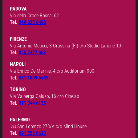
PADOVA
Via della Croce Rossa, 62
Tel.
049 825 8408
FIRENZE
Via Antonio Meucci, 3 Grassina (FI) c/o Studio Larione 10
Tel.
055 7477 063
NAPOLI
Via Enrico De Marinis, 4 c/o Auditorium 900
Tel.
081 1809 6545
TORINO
Via Valperga Caluso, 16 c/o Cinelab
Tel.
011 044 6135
PALERMO
Via
San Lorenzo 273/A c/o Mind House
Tel.
091 555 8630