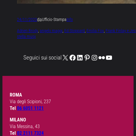
da
24/11/2023
Ufficio-Stampa
Info
Adrien Brody
, 
angelo maggi
, 
Ed Stoppard
, 
Emilia Fox
, 
Frank Finlay e Jes
stella musy
X
Facebook
LinkedIn
Pinterest
Instagram
Flickr
YouTube
Seguici sui social
ROMA
Via degli Scipioni, 237
Tel
06 6051 1121
MILANO
Via Messina, 43
Tel
02 2111 7324