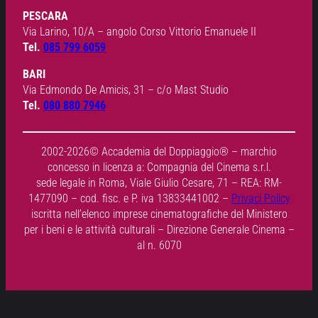
PESCARA
Via Larino, 10/A – angolo Corso Vittorio Emanuele II
Tel.
085 799 6059
BARI
Via Edmondo De Amicis, 31 – c/o Mast Studio
Tel.
080 880 7946
2002-2026© Accademia del Doppiaggio® – marchio
concesso in licenza a: Compagnia del Cinema s.r.l.
sede legale in Roma, Viale Giulio Cesare, 71 – REA: RM-
1477090 – cod. fisc. e P. iva 13833441002 –
Privaci Policy
iscritta nell’elenco imprese cinematografiche del Ministero
per i beni e le attività culturali – Direzione Generale Cinema –
al n. 6070