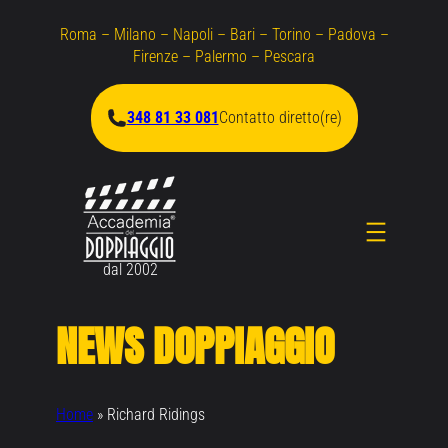
Vai
Roma – Milano – Napoli – Bari – Torino – Padova –
al
Firenze – Palermo – Pescara
contenuto
348 81 33 081
Contatto diretto(re)
dal 2002
NEWS DOPPIAGGIO
Home
»
Richard Ridings