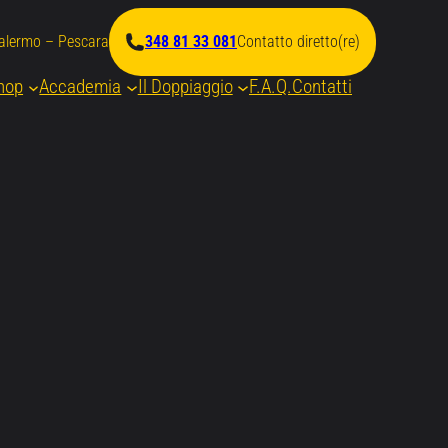
Palermo – Pescara
348 81 33 081
Contatto diretto(re)
hop
Accademia
Il Doppiaggio
F.A.Q.
Contatti