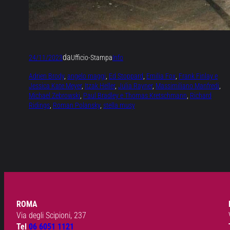
da
24/11/2023
Ufficio-Stampa
Info
Adrien Brody
, 
angelo maggi
, 
Ed Stoppard
, 
Emilia Fox
, 
Frank Finlay e
Jessica Kate Meyer
, 
Itzak Heller
, 
Julia Rayner
, 
Massimiliano Manfredi
, 
Michael Zebrowski
, 
Paul Bradley e Thomas Kretschmann
, 
Richard
Ridings
, 
Roman Polansky
, 
stella musy
ROMA
Via degli Scipioni, 237
Tel
06 6051 1121