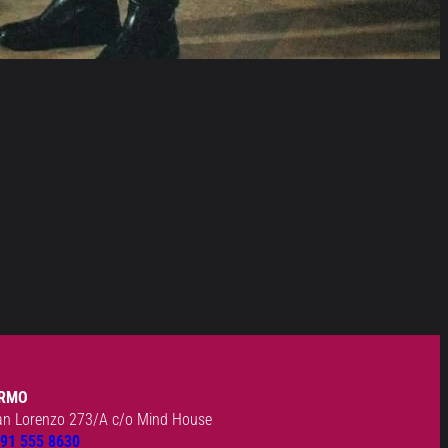
RMO
an Lorenzo 273/A c/o Mind House
91 555 8630