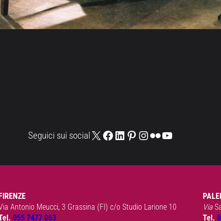
X
Facebook
LinkedIn
Pinterest
Instagram
Flickr
YouTube
Seguici sui social
FIRENZE
PALE
Via Antonio Meucci, 3 Grassina (FI) c/o Studio Larione 10
Via
S
Tel.
055 7477 063
Tel.
0