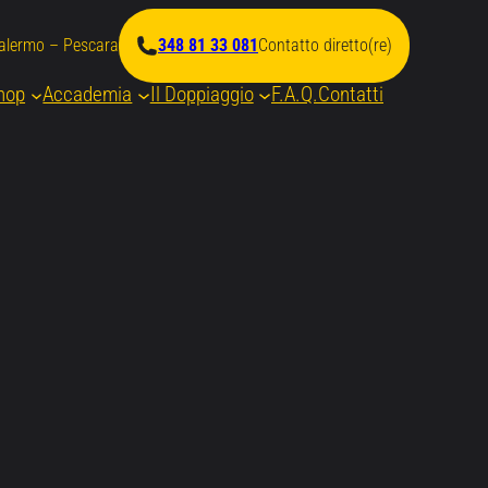
Palermo – Pescara
348 81 33 081
Contatto diretto(re)
hop
Accademia
Il Doppiaggio
F.A.Q.
Contatti