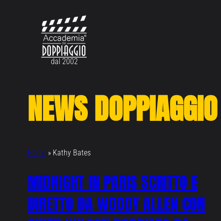
Vai
al
contenuto
dal 2002
NEWS DOPPIAGGIO
Home
»
Kathy Bates
MIDNIGHT IN PARIS SCRITTO E
DIRETTO DA WOODY ALLEN CON