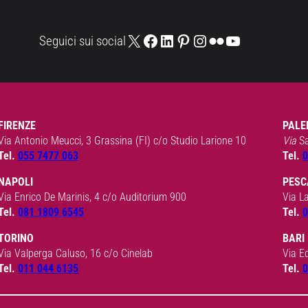
X
Facebook
LinkedIn
Pinterest
Instagram
Flickr
YouTube
Seguici sui social
FIRENZE
PALE
Via Antonio Meucci, 3 Grassina (FI) c/o Studio Larione 10
Via
S
Tel.
055 7477 063
Tel.
0
NAPOLI
PESC
Via Enrico De Marinis, 4 c/o Auditorium 900
Via L
Tel.
081 1809 6545
Tel.
0
TORINO
BARI
Via Valperga Caluso, 16 c/o Cinelab
Via E
Tel.
011 044 6135
Tel.
0