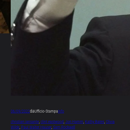
da
06/09/2022
Ufficio-Stampa
Info
christian iansante
, 
clint eastwood
, 
Jon Hamm
, 
Kathy Bates
, 
Olivia
Wilde
, 
Paul Walter Hauser
, 
Sam Rockwell