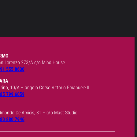
RMO
an Lorenzo 273/A c/o Mind House
91 555 8630
ARA
arino, 10/A – angolo Corso Vittorio Emanuele II
85 799 6059
dmondo De Amicis, 31 – c/o Mast Studio
80 880 7946