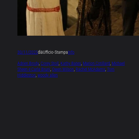
da
30/11/2025
Ufficio-Stampa
Info
Adrien Brody
, 
Corey Stoll
, 
Kathy Bates
, 
Marion Cotillard
, 
Michael
Sheen e Carla Bruni
, 
Owen Wilson
, 
Rachel McAdams
, 
Tom
Hiddleston
, 
woody allen