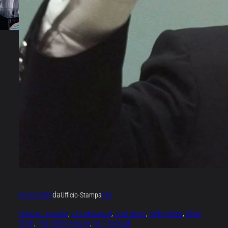
da
06/09/2022
Ufficio-Stampa
Info
christian iansante
, 
clint eastwood
, 
Jon Hamm
, 
Kathy Bates
, 
Olivia
Wilde
, 
Paul Walter Hauser
, 
Sam Rockwell