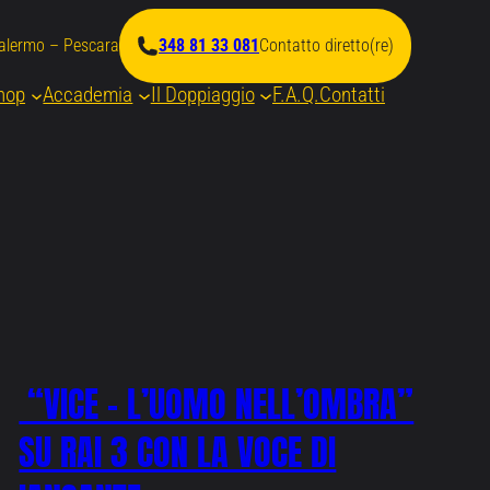
Palermo – Pescara
348 81 33 081
Contatto diretto(re)
hop
Accademia
Il Doppiaggio
F.A.Q.
Contatti
“VICE – L’UOMO NELL’OMBRA”
SU RAI 3 CON LA VOCE DI