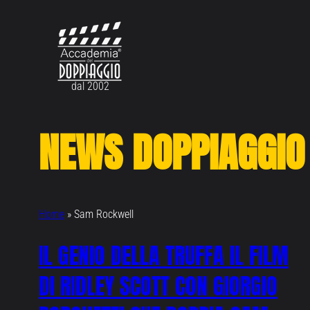
Vai
al
contenuto
dal 2002
NEWS DOPPIAGGIO
Home
»
Sam Rockwell
IL GENIO DELLA TRUFFA IL FILM
DI RIDLEY SCOTT CON GIORGIO