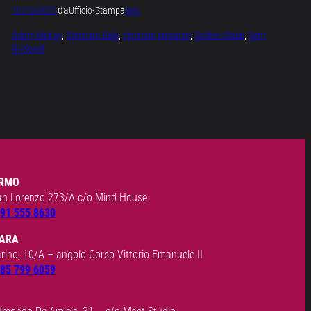
da
10/10/2021
Ufficio-Stampa
Info
Adam McKay
, 
Christian Bale
, 
christian iansante
, 
Golden Globe
, 
Sam
Rockwell
RMO
an Lorenzo 273/A c/o Mind House
91 555 8630
ARA
arino, 10/A – angolo Corso Vittorio Emanuele II
85 799 6059