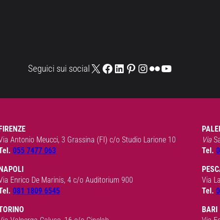
X
Facebook
LinkedIn
Pinterest
Instagram
Flickr
YouTube
Seguici sui social
FIRENZE
PALE
Via Antonio Meucci, 3 Grassina (FI) c/o Studio Larione 10
Via
S
Tel.
055 7477 063
Tel.
0
NAPOLI
PESC
Via Enrico De Marinis, 4 c/o Auditorium 900
Via L
Tel.
081 1809 6545
Tel.
0
TORINO
BARI