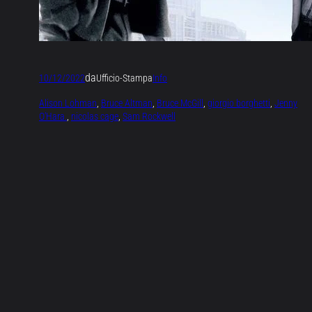
da
10/12/2022
Ufficio-Stampa
Info
Alison Lohman
, 
Bruce Altman
, 
Bruce McGill
, 
giorgio borghetti
, 
Jenny
O’Hara.
, 
nicolas cage
, 
Sam Rockwell