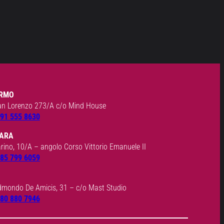
RMO
an Lorenzo 273/A c/o Mind House
91 555 8630
ARA
arino, 10/A – angolo Corso Vittorio Emanuele II
85 799 6059
dmondo De Amicis, 31 – c/o Mast Studio
80 880 7946