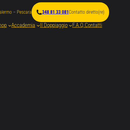
Palermo – Pescara
348 81 33 081
Contatto diretto(re)
hop
Accademia
Il Doppiaggio
F.A.Q.
Contatti