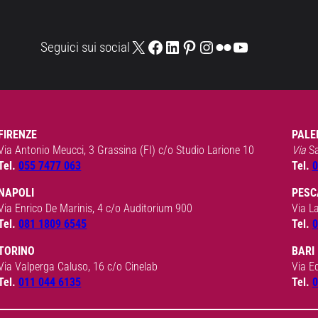
X
Facebook
LinkedIn
Pinterest
Instagram
Flickr
YouTube
Seguici sui social
FIRENZE
PALE
Via Antonio Meucci, 3 Grassina (FI) c/o Studio Larione 10
Via
S
Tel.
055 7477 063
Tel.
0
NAPOLI
PESC
Via Enrico De Marinis, 4 c/o Auditorium 900
Via L
Tel.
081 1809 6545
Tel.
0
TORINO
BARI
Via Valperga Caluso, 16 c/o Cinelab
Via E
Tel.
011 044 6135
Tel.
0