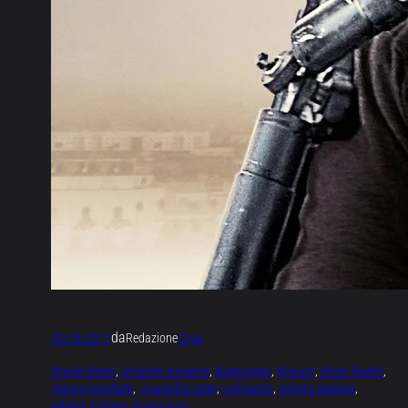
da
02/10/2017
Redazione
Corsi
charlie sheen
, 
christian iansante
, 
doppiaggio
, 
elysium
, 
ethan hawke
, 
giorgio borghetti
, 
i magnifici sette
, 
palinsesto
, 
roberto pedicini
, 
william fichtner
, 
young guns