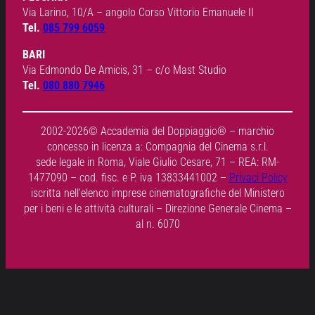
Via Larino, 10/A – angolo Corso Vittorio Emanuele II
Tel.
085 799 6059
BARI
Via Edmondo De Amicis, 31 – c/o Mast Studio
Tel.
080 880 7946
2002-2026© Accademia del Doppiaggio® – marchio
concesso in licenza a: Compagnia del Cinema s.r.l.
sede legale in Roma, Viale Giulio Cesare, 71 – REA: RM-
1477090 – cod. fisc. e P. iva 13833441002 –
Privaci Policy
iscritta nell’elenco imprese cinematografiche del Ministero
per i beni e le attività culturali – Direzione Generale Cinema –
al n. 6070