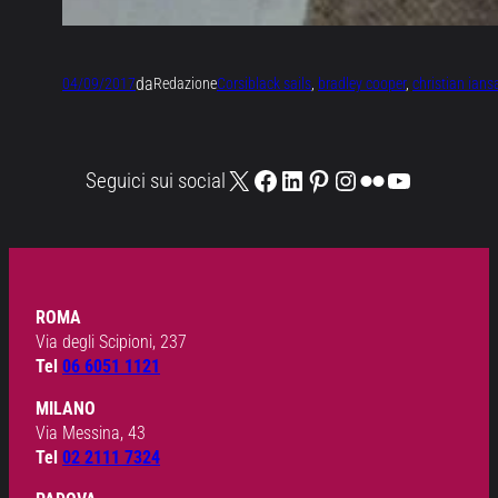
da
04/09/2017
Redazione
Corsi
black sails
, 
bradley cooper
, 
christian ians
X
Facebook
LinkedIn
Pinterest
Instagram
Flickr
YouTube
Seguici sui social
ROMA
Via degli Scipioni, 237
Tel
06 6051 1121
MILANO
Via Messina, 43
Tel
02 2111 7324