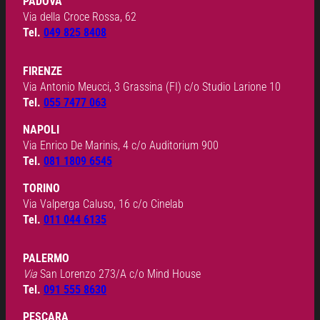
PADOVA
Via della Croce Rossa, 62
Tel.
049 825 8408
FIRENZE
Via Antonio Meucci, 3 Grassina (FI) c/o Studio Larione 10
Tel.
055 7477 063
NAPOLI
Via Enrico De Marinis, 4 c/o Auditorium 900
Tel.
081 1809 6545
TORINO
Via Valperga Caluso, 16 c/o Cinelab
Tel.
011 044 6135
PALERMO
Via
San Lorenzo 273/A c/o Mind House
Tel.
091 555 8630
PESCARA