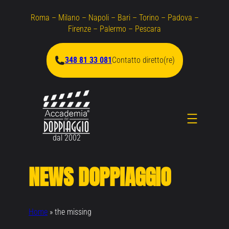
Vai
Roma – Milano – Napoli – Bari – Torino – Padova –
al
Firenze – Palermo – Pescara
contenuto
348 81 33 081
Contatto diretto(re)
dal 2002
NEWS DOPPIAGGIO
Home
»
the missing