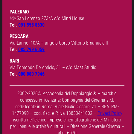
PALERMO
Via
San Lorenzo 273/A c/o Mind House
Tel.
091 555 8630
PESCARA
Via Larino, 10/A – angolo Corso Vittorio Emanuele II
Tel.
085 799 6059
BARI
Via Edmondo De Amicis, 31 – c/o Mast Studio
Tel.
080 880 7946
2002-2026© Accademia del Doppiaggio® – marchio
concesso in licenza a: Compagnia del Cinema s.r.l.
sede legale in Roma, Viale Giulio Cesare, 71 – REA: RM-
1477090 – cod. fisc. e P. iva 13833441002 –
Privaci Policy
iscritta nell’elenco imprese cinematografiche del Ministero
per i beni e le attività culturali – Direzione Generale Cinema –
al n. 6070