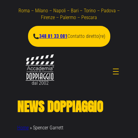
Vai
Roma – Milano – Napoli – Bari – Torino – Padova –
al
Firenze – Palermo – Pescara
contenuto
348 81 33 081
Contatto diretto(re)
dal 2002
NEWS DOPPIAGGIO
Home
»
Spencer Garrett