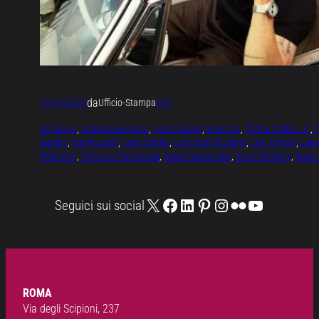
da
19/12/2023
Ufficio-Stampa
Info
Al Pacino
, 
andrea lavagnino
, 
Austin Butler
, 
Brad Pitt
, 
Clifton Collins Jr.
, 
Butters
, 
Kurt Russell
, 
Lena Dunha
, 
Leonardo DiCaprio
, 
Lew Temple
, 
Luke
Mike Moh
, 
Nicholas Hammond
, 
Rafal Zawierucha
, 
Scoot McNairy
, 
Spenc
X
Facebook
LinkedIn
Pinterest
Instagram
Flickr
YouTube
Seguici sui social
ROMA
Via degli Scipioni, 237