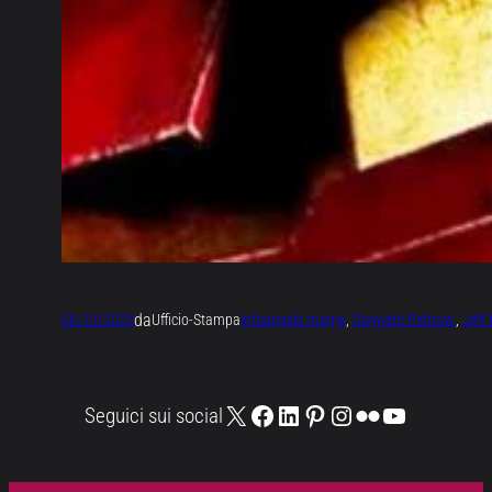
da
06/10/2023
Ufficio-Stampa
Info
angelo maggi
, 
Gwyneth Paltrow.
, 
Jeff
X
Facebook
LinkedIn
Pinterest
Instagram
Flickr
YouTube
Seguici sui social