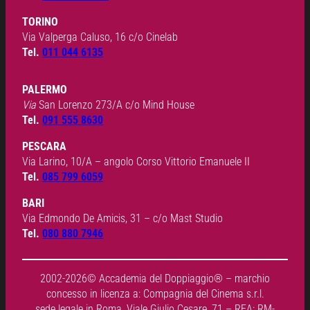
TORINO
Via Valperga Caluso, 16 c/o Cinelab
Tel.
011 044 6135
PALERMO
Via
San Lorenzo 273/A c/o Mind House
Tel.
091 555 8630
PESCARA
Via Larino, 10/A – angolo Corso Vittorio Emanuele II
Tel.
085 799 6059
BARI
Via Edmondo De Amicis, 31 – c/o Mast Studio
Tel.
080 880 7946
2002-2026© Accademia del Doppiaggio® – marchio
concesso in licenza a: Compagnia del Cinema s.r.l.
sede legale in Roma, Viale Giulio Cesare, 71 – REA: RM-