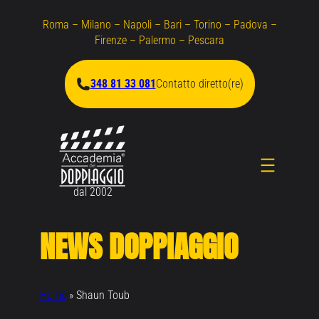
Vai
Roma – Milano – Napoli – Bari – Torino – Padova –
al
Firenze – Palermo – Pescara
contenuto
348 81 33 081
Contatto diretto(re)
dal 2002
NEWS DOPPIAGGIO
Home
»
Shaun Toub