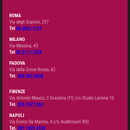
ROMA
Via degli Scipioni, 237
Tel
06 6051 1121
MILANO
Via Messina, 43
Tel
02 2111 7324
PADOVA
Via della Croce Rossa, 62
Tel.
049 825 8408
FIRENZE
Via Antonio Meucci, 3 Grassina (FI) c/o Studio Larione 10
Tel.
055 7477 063
NAPOLI
Via Enrico De Marinis, 4 c/o Auditorium 900
Tel.
081 1809 6545