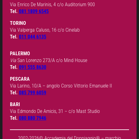
Via Enrico De Marinis, 4 c/o Auditorium 900
Tel.
081 1809 6545
TORINO
Via Valperga Caluso, 16 c/o Cinelab
Tel.
011 044 6135
PALERMO
Via
San Lorenzo 273/A c/o Mind House
Tel.
091 555 8630
PESCARA
Via Larino, 10/A – angolo Corso Vittorio Emanuele II
Tel.
085 799 6059
BARI
Via Edmondo De Amicis, 31 – c/o Mast Studio
Tel.
080 880 7946
2002-2026© Accademia del Doppiaggio® – marchio