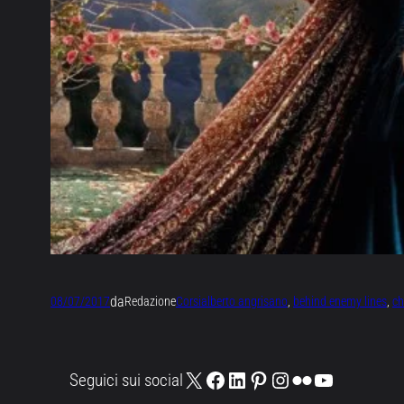
da
08/07/2017
Redazione
Corsi
alberto angrisano
, 
behind enemy lines
, 
ch
X
Facebook
LinkedIn
Pinterest
Instagram
Flickr
YouTube
Seguici sui social