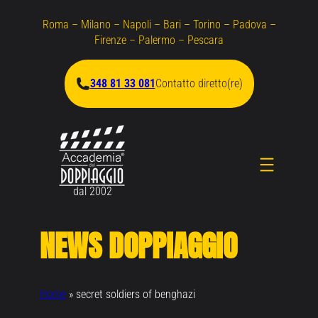
Vai
Roma – Milano – Napoli – Bari – Torino – Padova –
al
Firenze – Palermo – Pescara
contenuto
348 81 33 081
Contatto diretto(re)
dal 2002
NEWS DOPPIAGGIO
Home
»
secret soldiers of benghazi