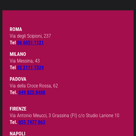
ROMA
Via degli Scipioni, 237
Tel
06 6051 1121
MILANO
Via Messina, 43
Tel
02 2111 7324
PADOVA
Via della Croce Rossa, 62
Tel.
049 825 8408
FIRENZE
Via Antonio Meucci, 3 Grassina (FI) c/o Studio Larione 10
Tel.
055 7477 063
NAPOLI