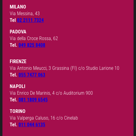
MILANO
Via Messina, 43
Tel
02 2111 7324
PADOVA
Via della Croce Rossa, 62
Tel.
049 825 8408
FIRENZE
Via Antonio Meucci, 3 Grassina (FI) c/o Studio Larione 10
Tel.
055 7477 063
NAPOLI
Via Enrico De Marinis, 4 c/o Auditorium 900
Tel.
081 1809 6545
TORINO
Via Valperga Caluso, 16 c/o Cinelab
Tel.
011 044 6135