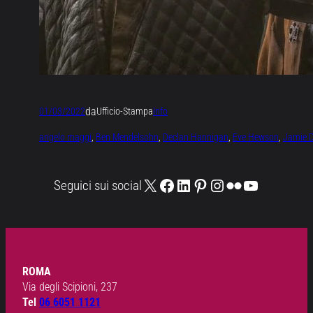
da
01/03/2022
Ufficio-Stampa
Info
angelo maggi
, 
Ben Mendelsohn
, 
Declan Hannigan
, 
Eve Hewson
, 
Jamie 
X
Facebook
LinkedIn
Pinterest
Instagram
Flickr
YouTube
Seguici sui social
ROMA
Via degli Scipioni, 237
Tel
06 6051 1121