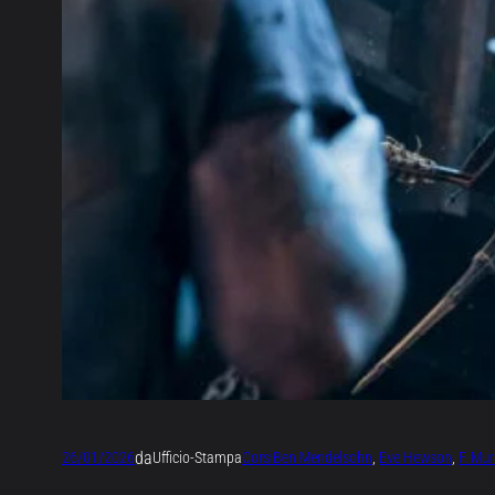
da
26/01/2026
Ufficio-Stampa
Corsi
Ben Mendelsohn
, 
Eve Hewson
, 
F. Mu