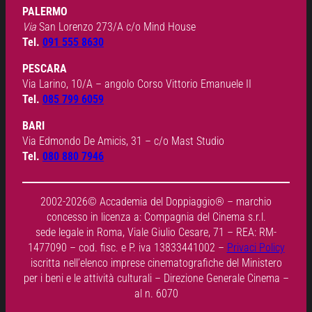
PALERMO
Via
San Lorenzo 273/A c/o Mind House
Tel.
091 555 8630
PESCARA
Via Larino, 10/A – angolo Corso Vittorio Emanuele II
Tel.
085 799 6059
BARI
Via Edmondo De Amicis, 31 – c/o Mast Studio
Tel.
080 880 7946
2002-2026© Accademia del Doppiaggio® – marchio
concesso in licenza a: Compagnia del Cinema s.r.l.
sede legale in Roma, Viale Giulio Cesare, 71 – REA: RM-
1477090 – cod. fisc. e P. iva 13833441002 –
Privaci Policy
iscritta nell’elenco imprese cinematografiche del Ministero
per i beni e le attività culturali – Direzione Generale Cinema –
al n. 6070