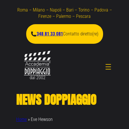
Vai
Roma – Milano – Napoli – Bari – Torino – Padova –
al
Firenze – Palermo – Pescara
contenuto
348 81 33 081
Contatto diretto(re)
dal 2002
NEWS DOPPIAGGIO
Home
»
Eve Hewson