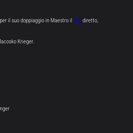
er il suo doppiaggio in Maestro il
film
diretto,
Macosko Krieger.
inger