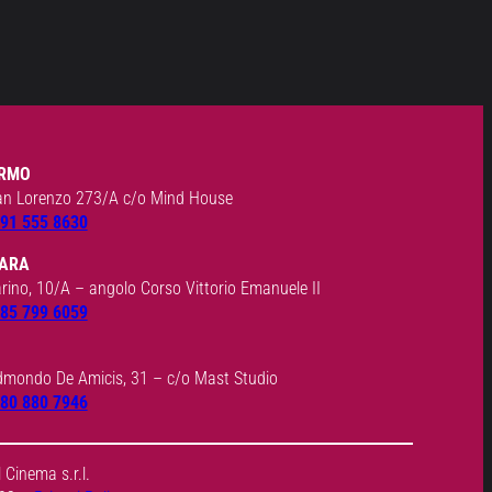
RMO
an Lorenzo 273/A c/o Mind House
91 555 8630
ARA
arino, 10/A – angolo Corso Vittorio Emanuele II
85 799 6059
dmondo De Amicis, 31 – c/o Mast Studio
80 880 7946
Cinema s.r.l.