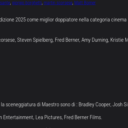
nsante
, 
giorgio borghetti
, 
martin scorsese
, 
Matt Bomer
edizione 2025 come miglior doppiatore nella categoria cinema p
orsese, Steven Spielberg, Fred Berner, Amy Durning, Kristie 
e la sceneggiatura di Maestro sono di : Bradley Cooper, Josh S
in Entertainment, Lea Pictures, Fred Berner Films.