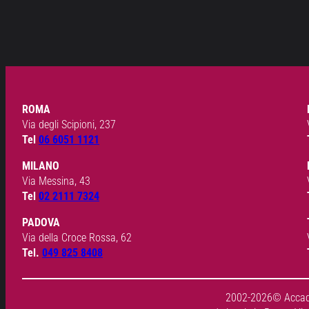
ROMA
Via degli Scipioni, 237
Tel
06 6051 1121
MILANO
Via Messina, 43
Tel
02 2111 7324
PADOVA
Via della Croce Rossa, 62
Tel.
049 825 8408
2002-2026© Accadem