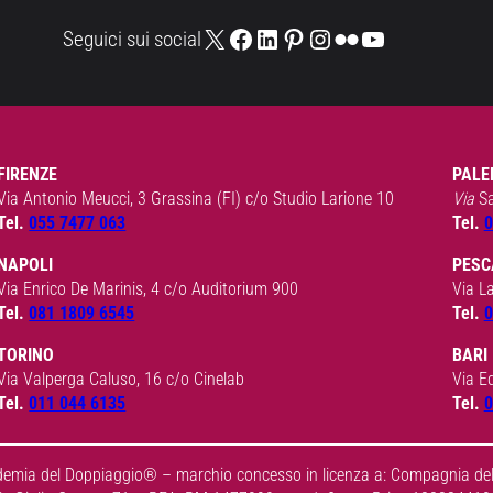
X
Facebook
LinkedIn
Pinterest
Instagram
Flickr
YouTube
Seguici sui social
FIRENZE
PALE
Via Antonio Meucci, 3 Grassina (FI) c/o Studio Larione 10
Via
S
Tel.
055 7477 063
Tel.
0
NAPOLI
PESC
Via Enrico De Marinis, 4 c/o Auditorium 900
Via L
Tel.
081 1809 6545
Tel.
0
TORINO
BARI
Via Valperga Caluso, 16 c/o Cinelab
Via E
Tel.
011 044 6135
Tel.
0
ia del Doppiaggio® – marchio concesso in licenza a: Compagnia del 