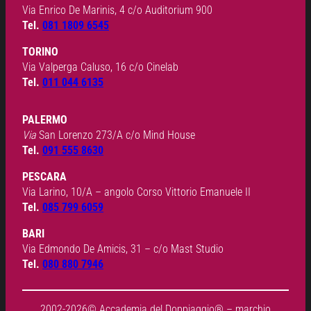
Via Enrico De Marinis, 4 c/o Auditorium 900
Tel.
081 1809 6545
TORINO
Via Valperga Caluso, 16 c/o Cinelab
Tel.
011 044 6135
PALERMO
Via
San Lorenzo 273/A c/o Mind House
Tel.
091 555 8630
PESCARA
Via Larino, 10/A – angolo Corso Vittorio Emanuele II
Tel.
085 799 6059
BARI
Via Edmondo De Amicis, 31 – c/o Mast Studio
Tel.
080 880 7946
2002-2026© Accademia del Doppiaggio® – marchio