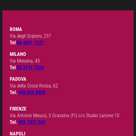
ROMA
Via degli Scipioni, 237
Tel
06 6051 1121
MILANO
Via Messina, 43
Tel
02 2111 7324
PADOVA
Via della Croce Rossa, 62
Tel.
049 825 8408
FIRENZE
Via Antonio Meucci, 3 Grassina (FI) c/o Studio Larione 10
Tel.
055 7477 063
NAPOLI