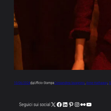
da
10/06/2024
Ufficio-Stampa
Corsi
andrea lavagnino
, 
Anne Hathaway
, 
S
X
Facebook
LinkedIn
Pinterest
Instagram
Flickr
YouTube
Seguici sui social