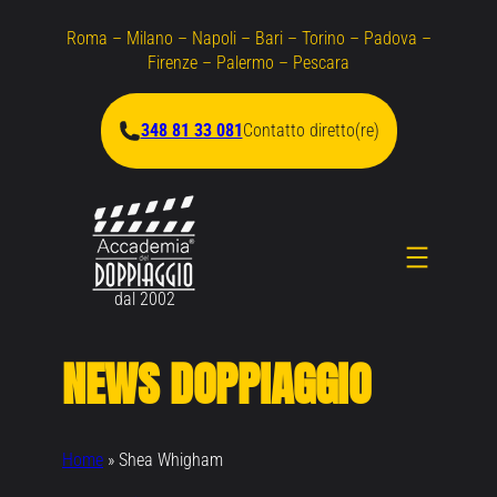
Vai
Roma – Milano – Napoli – Bari – Torino – Padova –
al
Firenze – Palermo – Pescara
contenuto
348 81 33 081
Contatto diretto(re)
dal 2002
NEWS DOPPIAGGIO
Home
»
Shea Whigham