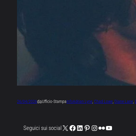
da
26/04/2026
Ufficio-Stampa
Info
Adrian Lyne
, 
Chad Lowe
, 
Diane Lane
, 
X
Facebook
LinkedIn
Pinterest
Instagram
Flickr
YouTube
Seguici sui social