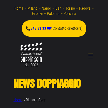
Vai
Roma – Milano – Napoli – Bari – Torino – Padova –
al
Firenze – Palermo – Pescara
contenuto
348 81 33 081
Contatto diretto(re)
dal 2002
NEWS DOPPIAGGIO
Home
»
Richard Gere