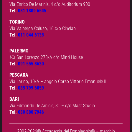
Via Enrico De Marinis, 4 c/o Auditorium 900
Tel.
081 1809 6545
TORINO
Via Valperga Caluso, 16 c/o Cinelab
Tel.
011 044 6135
PALERMO
Via
San Lorenzo 273/A c/o Mind House
Tel.
091 555 8630
PESCARA
Via Larino, 10/A – angolo Corso Vittorio Emanuele II
Tel.
085 799 6059
BARI
Via Edmondo De Amicis, 31 – c/o Mast Studio
Tel.
080 880 7946
2002-2026© Accademia del Doppiaggio® – marchio