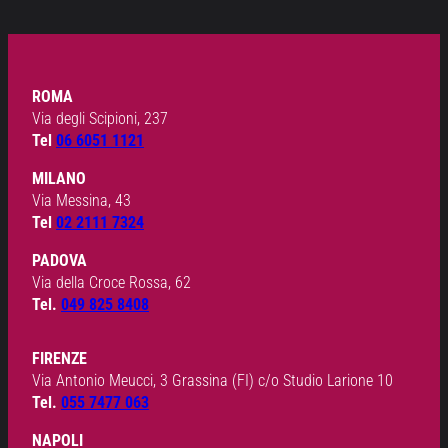
ROMA
Via degli Scipioni, 237
Tel
06 6051 1121
MILANO
Via Messina, 43
Tel
02 2111 7324
PADOVA
Via della Croce Rossa, 62
Tel.
049 825 8408
FIRENZE
Via Antonio Meucci, 3 Grassina (FI) c/o Studio Larione 10
Tel.
055 7477 063
NAPOLI