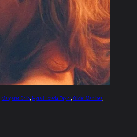
, 
Margaret Colin
, 
Myra Lucretia Taylor
, 
Olivier Martinez
, 