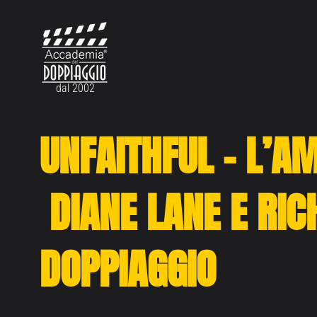
Vai
al
contenuto
dal 2002
UNFAITHFUL – L’A
DIANE LANE E RIC
DOPPIAGGIO