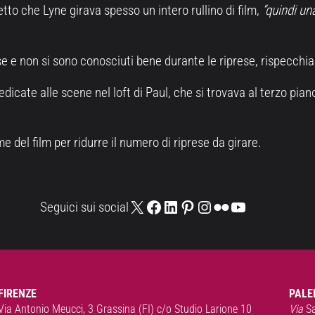
tto che Lyne girava spesso un intero rullino di film,
“quindi un
 e non si sono conosciuti bene durante le riprese, rispecchian
ate alle scene nel loft di Paul, che si trovava al terzo piano d
 del film per ridurre il numero di riprese da girare.
X
Facebook
LinkedIn
Pinterest
Instagram
Flickr
YouTube
Seguici sui social
FIRENZE
PALE
Via Antonio Meucci, 3 Grassina (FI) c/o Studio Larione 10
Via
S