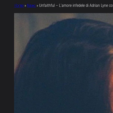
Home
»
News
»
Unfaithful – L’amore infedele di Adrian Lyne 