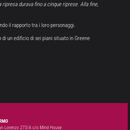
a ripresa durava fino a cinque riprese. Alla fine,
do il rapporto tra i loro personaggi.
i un edificio di sei piani situato in Greene
RMO
an Lorenzo 273/A c/o Mind House