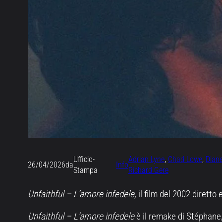
Ufficio-
Adrian Lyne
, 
Chad Lowe
, 
Dian
26/04/2026
da
Info
Stampa
Richard Gere
Unfaithful – L’amore infedele,
il film del 2002 diretto
Unfaithful – L’amore infedele
è il remake di Stéphane,