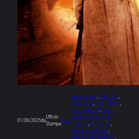
angelo maggi
, 
Brian Cox
, 
Bruce Willis
, 
Helen Mirren
, 
john malkovich
, 
Julian
Ufficio-
McMahon e Richard
01/06/2025
da
Corsi
Stampa
Dreyfuss
, 
Karl Urban
, 
Mary-Louise Parker
, 
Massimiliano Manfredi
, 