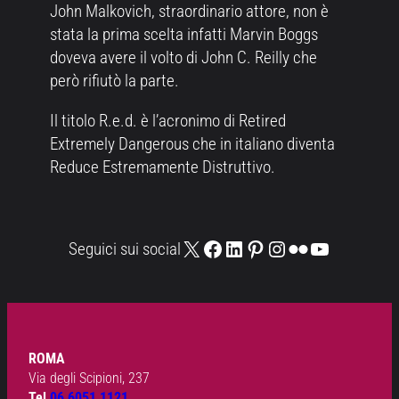
John Malkovich, straordinario attore, non è
stata la prima scelta infatti Marvin Boggs
doveva avere il volto di John C. Reilly che
però rifiutò la parte.
Il titolo R.e.d. è l’acronimo di Retired
Extremely Dangerous che in italiano diventa
Reduce Estremamente Distruttivo.
X
Facebook
LinkedIn
Pinterest
Instagram
Flickr
YouTube
Seguici sui social
ROMA
Via degli Scipioni, 237
Tel
06 6051 1121