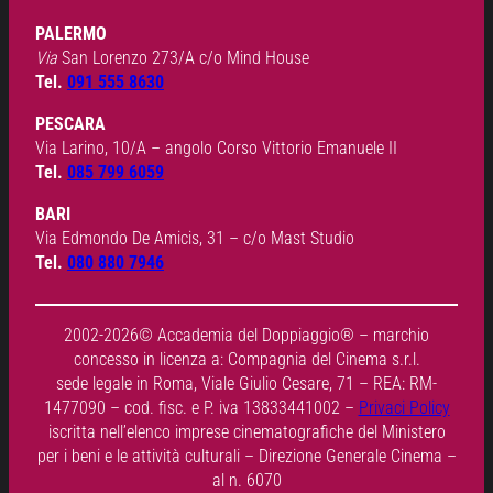
PALERMO
Via
San Lorenzo 273/A c/o Mind House
Tel.
091 555 8630
PESCARA
Via Larino, 10/A – angolo Corso Vittorio Emanuele II
Tel.
085 799 6059
BARI
Via Edmondo De Amicis, 31 – c/o Mast Studio
Tel.
080 880 7946
2002-2026© Accademia del Doppiaggio® – marchio
concesso in licenza a: Compagnia del Cinema s.r.l.
sede legale in Roma, Viale Giulio Cesare, 71 – REA: RM-
1477090 – cod. fisc. e P. iva 13833441002 –
Privaci Policy
iscritta nell’elenco imprese cinematografiche del Ministero
per i beni e le attività culturali – Direzione Generale Cinema –
al n. 6070