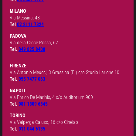
MILANO
Via Messina, 43
Tel
02 2111 7324
PADOVA
Via della Croce Rossa, 62
Tel.
049 825 8408
FIRENZE
Via Antonio Meucci, 3 Grassina (FI) c/o Studio Larione 10
Tel.
055 7477 063
NAPOLI
Via Enrico De Marinis, 4 c/o Auditorium 900
Tel.
081 1809 6545
TORINO
Via Valperga Caluso, 16 c/o Cinelab
Tel.
011 044 6135