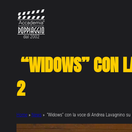
Vai
al
contenuto
dal 2002
“WIDOWS” CON LA
2
Home
»
News
»
“Widows” con la voce di Andrea Lavagnino su 