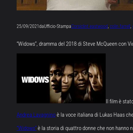
25/09/2021
da
Ufficio-Stampa
Corsi
clint eastwood
, 
colin farrell
, 
“Widows”, dramma del 2018 di Steve McQueen con Viola
Il film è st
Andrea Lavagnino
è la voce italiana di Lukas Haas che
“Widows”
è la storia di quattro donne che non hanno nul