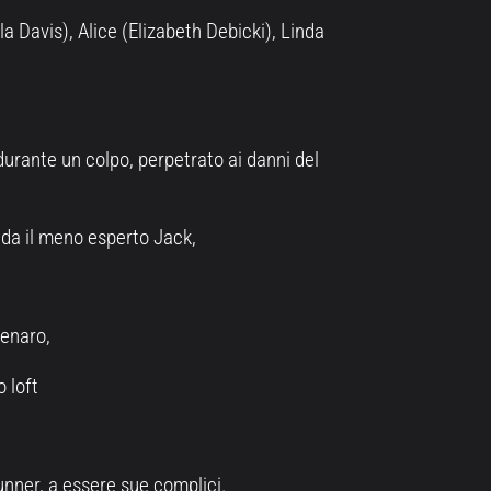
Davis), Alice (Elizabeth Debicki), Linda
urante un colpo, perpetrato ai danni del
dida il meno esperto Jack,
denaro,
 loft
Gunner, a essere sue complici.