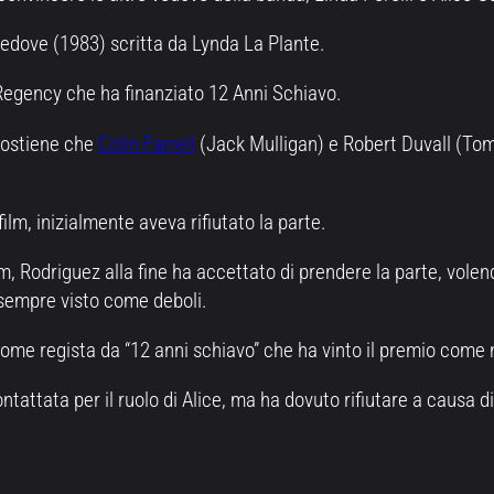
vedove (1983) scritta da Lynda La Plante.
egency che ha finanziato 12 Anni Schiavo.
sostiene che
Colin Farrell
(Jack Mulligan) e Robert Duvall (Tom
ilm, inizialmente aveva rifiutato la parte.
 Rodriguez alla fine ha accettato di prendere la parte, volend
 sempre visto come deboli.
e regista da “12 anni schiavo” che ha vinto il premio come m
attata per il ruolo di Alice, ma ha dovuto rifiutare a causa di