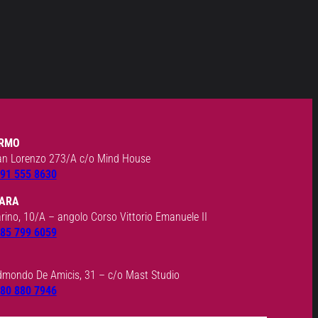
RMO
an Lorenzo 273/A c/o Mind House
91 555 8630
ARA
arino, 10/A – angolo Corso Vittorio Emanuele II
85 799 6059
dmondo De Amicis, 31 – c/o Mast Studio
80 880 7946