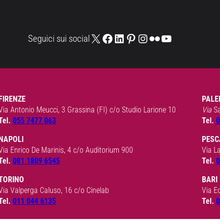
X
Facebook
LinkedIn
Pinterest
Instagram
Flickr
YouTube
Seguici sui social
FIRENZE
PALE
Via Antonio Meucci, 3 Grassina (FI) c/o Studio Larione 10
Via
S
Tel.
055 7477 063
Tel.
0
NAPOLI
PESC
Via Enrico De Marinis, 4 c/o Auditorium 900
Via L
Tel.
081 1809 6545
Tel.
0
TORINO
BARI
Via Valperga Caluso, 16 c/o Cinelab
Via E
Tel.
011 044 6135
Tel.
0