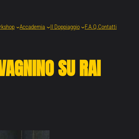
rkshop
Accademia
Il Doppiaggio
F.A.Q.
Contatti
VAGNINO SU RAI