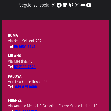
X
Facebook
LinkedIn
Pinterest
Instagram
Flickr
YouTube
Seguici sui social
ROMA
Via degli Scipioni, 237
Tel
06 6051 1121
MILANO
Via Messina, 43
Tel
02 2111 7324
PADOVA
Via della Croce Rossa, 62
Tel.
049 825 8408
FIRENZE
Via Antonio Meucci, 3 Grassina (FI) c/o Studio Larione 10