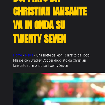
CHRISTIAN IANSANTE
VA IN ONDA SU
TWENTY SEVEN
Home
»
News
»
Una notte da leoni 3 diretto da Todd
Phillips con Bradley Cooper doppiato da Christian
Iansante va in onda su Twenty Seven