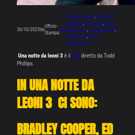
bradley cooper
, 
christian
iansante
, 
Ed Helms
, 
John
Ufficio-
26/10/2023
da
Info
Goodman.
, 
Justin Bartha
, 
Stampa
Ken Jeong
, 
Zach
Galifianakis
Una notte da leoni 3
è il
film
diretto da Todd
Phillips.
IN
UNA NOTTE DA
LEONI 3
CI SONO:
BRADLEY COOPER, ED