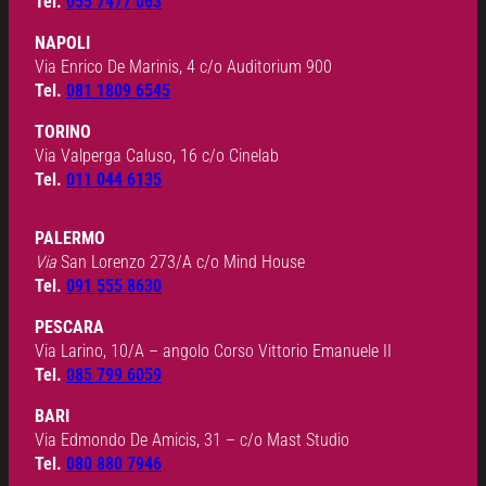
Tel.
055 7477 063
NAPOLI
Via Enrico De Marinis, 4 c/o Auditorium 900
Tel.
081 1809 6545
TORINO
Via Valperga Caluso, 16 c/o Cinelab
Tel.
011 044 6135
PALERMO
Via
San Lorenzo 273/A c/o Mind House
Tel.
091 555 8630
PESCARA
Via Larino, 10/A – angolo Corso Vittorio Emanuele II
Tel.
085 799 6059
BARI
Via Edmondo De Amicis, 31 – c/o Mast Studio
Tel.
080 880 7946