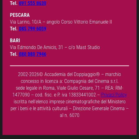
Tel.
091 555 8630
PESCARA
Via Larino, 10/A – angolo Corso Vittorio Emanuele II
Tel.
085 799 6059
BARI
Via Edmondo De Amicis, 31 – c/o Mast Studio
Tel.
080 880 7946
2002-2026© Accademia del Doppiaggio® – marchio
concesso in licenza a: Compagnia del Cinema s.r.l.
sede legale in Roma, Viale Giulio Cesare, 71 – REA: RM-
1477090 – cod. fisc. e P. iva 13833441002 –
Privaci Policy
iscritta nell’elenco imprese cinematografiche del Ministero
per i beni e le attività culturali – Direzione Generale Cinema –
al n. 6070