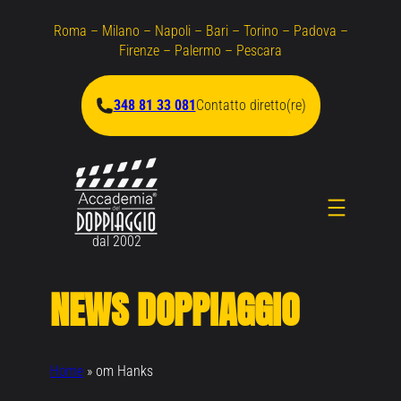
Vai
Roma – Milano – Napoli – Bari – Torino – Padova –
al
Firenze – Palermo – Pescara
contenuto
348 81 33 081
Contatto diretto(re)
dal 2002
NEWS DOPPIAGGIO
Home
»
om Hanks