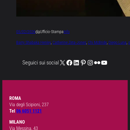
da
05/02/2026
Ufficio-Stampa
Info
Barry Shabaka Henley
, 
Catherine Zeta-Jones
, 
Chi McBride
, 
Diego Luna
, 
X
Facebook
LinkedIn
Pinterest
Instagram
Flickr
YouTube
Seguici sui social
ROMA
Via degli Scipioni, 237
Tel
06 6051 1121
MILANO
Via Messina, 43