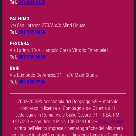
Tel.
011 044 6135
PALERMO
Via
San Lorenzo 273/A c/o Mind House
Tel.
091 555 8630
PESCARA
Via Larino, 10/A – angolo Corso Vittorio Emanuele II
Tel.
085 799 6059
BARI
Via Edmondo De Amicis, 31 – c/o Mast Studio
Tel.
080 880 7946
2002-2026© Accademia del Doppiaggio® – marchio
concesso in licenza a: Compagnia del Cinema s.r.l.
sede legale in Roma, Viale Giulio Cesare, 71 – REA: RM-
1477090 – cod. fisc. e P. iva 13833441002 –
Privaci Policy
iscritta nell’elenco imprese cinematografiche del Ministero
per i beni e le attività culturali – Direzione Generale Cinema –