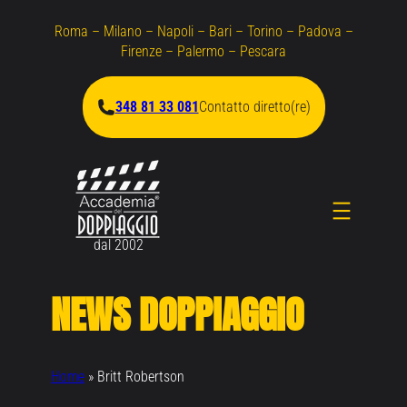
Vai
Roma – Milano – Napoli – Bari – Torino – Padova –
al
Firenze – Palermo – Pescara
contenuto
348 81 33 081
Contatto diretto(re)
dal 2002
NEWS DOPPIAGGIO
Home
»
Britt Robertson