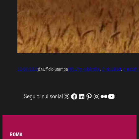
da
22/03/2022
Ufficio-Stampa
Info
Britt Robertson
, 
Chris Bauer
, 
christian
X
Facebook
LinkedIn
Pinterest
Instagram
Flickr
YouTube
Seguici sui social
ROMA