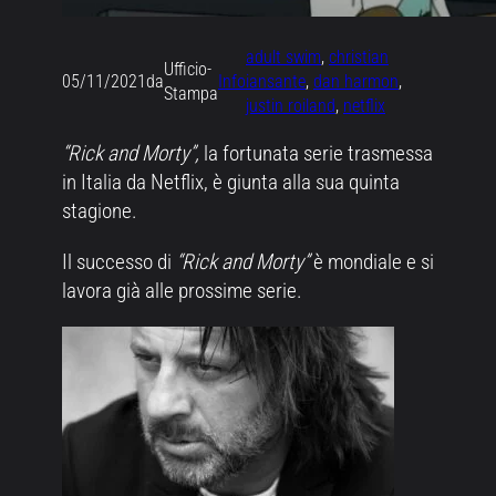
adult swim
, 
christian
Ufficio-
05/11/2021
da
Info
iansante
, 
dan harmon
, 
Stampa
justin roiland
, 
netflix
“Rick and Morty”,
la fortunata serie trasmessa
in Italia da Netflix, è giunta alla sua quinta
stagione.
Il successo di
“Rick and Morty”
è mondiale e si
lavora già alle prossime serie.