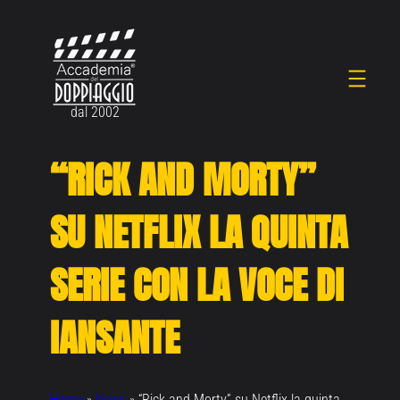
Vai
al
contenuto
dal 2002
“RICK AND MORTY”
SU NETFLIX LA QUINTA
SERIE CON LA VOCE DI
IANSANTE
Home
»
News
»
“Rick and Morty” su Netflix la quinta