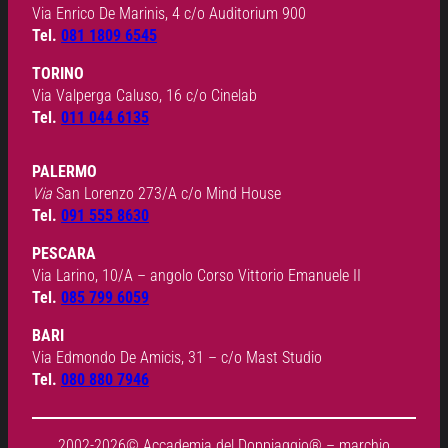
Via Enrico De Marinis, 4 c/o Auditorium 900
Tel.
081 1809 6545
TORINO
Via Valperga Caluso, 16 c/o Cinelab
Tel.
011 044 6135
PALERMO
Via
San Lorenzo 273/A c/o Mind House
Tel.
091 555 8630
PESCARA
Via Larino, 10/A – angolo Corso Vittorio Emanuele II
Tel.
085 799 6059
BARI
Via Edmondo De Amicis, 31 – c/o Mast Studio
Tel.
080 880 7946
2002-2026© Accademia del Doppiaggio® – marchio