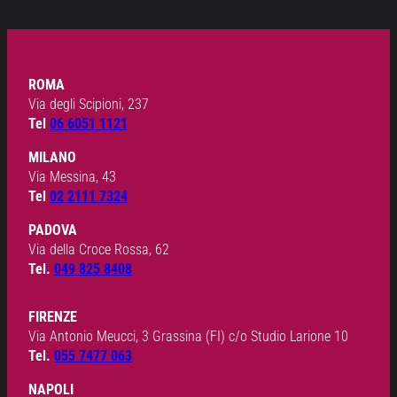
ROMA
Via degli Scipioni, 237
Tel
06 6051 1121
MILANO
Via Messina, 43
Tel
02 2111 7324
PADOVA
Via della Croce Rossa, 62
Tel.
049 825 8408
FIRENZE
Via Antonio Meucci, 3 Grassina (FI) c/o Studio Larione 10
Tel.
055 7477 063
NAPOLI