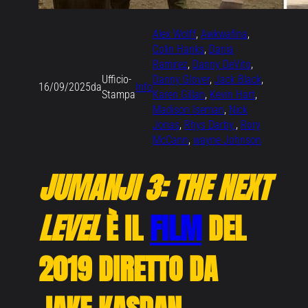
Alex Wolff
, 
Awkwafina
, 
Colin Hanks
, 
Dania
Ramirez
, 
Danny DeVito
, 
Ufficio-
Danny Glover
, 
Jack Black
, 
16/09/2025
da
Info
Stampa
Karen Gillan
, 
Kevin Hart
, 
Madison Iseman
, 
Nick
Jonas
, 
Rhys Darby.
, 
Rory
McCann
, 
wayne Johnson
JUMANJI 3: THE NEXT
LEVEL
È IL
FILM
DEL
2019 DIRETTO DA