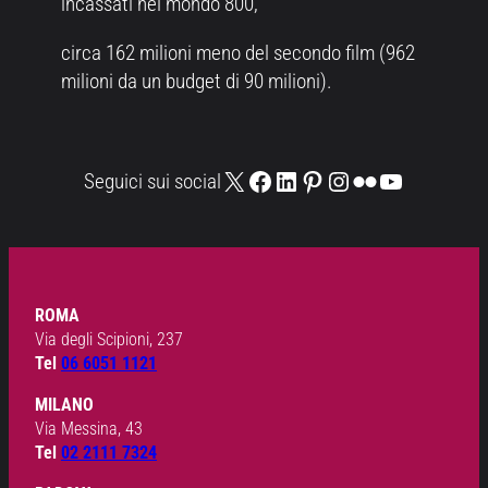
incassati nel mondo 800,
circa 162 milioni meno del secondo film (962
milioni da un budget di 90 milioni).
X
Facebook
LinkedIn
Pinterest
Instagram
Flickr
YouTube
Seguici sui social
ROMA
Via degli Scipioni, 237
Tel
06 6051 1121
MILANO
Via Messina, 43
Tel
02 2111 7324