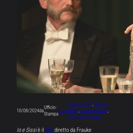
Anthony Calf
, 
Sandra
Ufficio-
10/08/2024
da
Corsi
Hüller
, 
Susanne Wolff
, 
Stampa
Tom Rhys Harries
Io e Sissi
è il
film
diretto da Frauke