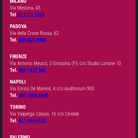
MILANO
Via Messina, 43
Tel
02 2111 7324
PADOVA
Via della Croce Rossa, 62
Tel.
049 825 8408
FIRENZE
Via Antonio Meucci, 3 Grassina (FI) c/o Studio Larione 10
Tel.
055 7477 063
NAPOLI
Via Enrico De Marinis, 4 c/o Auditorium 900
Tel.
081 1809 6545
TORINO
Via Valperga Caluso, 16 c/o Cinelab
Tel.
011 044 6135
PALERMO