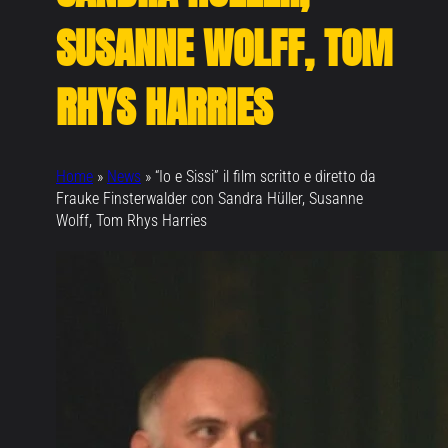
SUSANNE WOLFF, TOM
RHYS HARRIES
Home
»
News
»
“Io e Sissi” il film scritto e diretto da
Frauke Finsterwalder con Sandra Hüller, Susanne
Wolff, Tom Rhys Harries