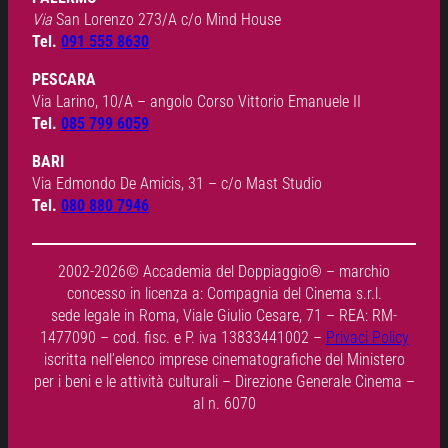
Via
San Lorenzo 273/A c/o Mind House
Tel.
091 555 8630
PESCARA
Via Larino, 10/A – angolo Corso Vittorio Emanuele II
Tel.
085 799 6059
BARI
Via Edmondo De Amicis, 31 – c/o Mast Studio
Tel.
080 880 7946
2002-2026© Accademia del Doppiaggio® – marchio
concesso in licenza a: Compagnia del Cinema s.r.l.
sede legale in Roma, Viale Giulio Cesare, 71 – REA: RM-
1477090 – cod. fisc. e P. iva 13833441002 –
Privaci Policy
iscritta nell’elenco imprese cinematografiche del Ministero
per i beni e le attività culturali – Direzione Generale Cinema –
al n. 6070