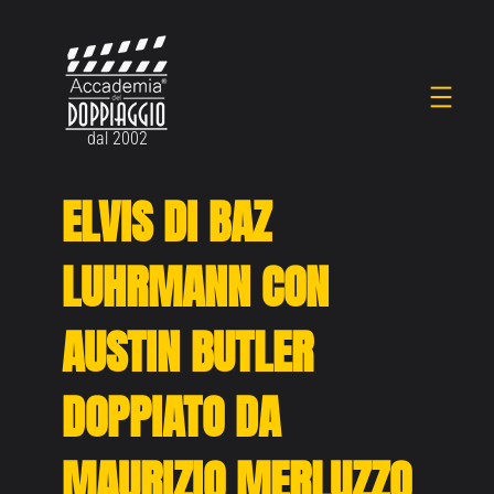
Vai
al
contenuto
dal 2002
ELVIS DI BAZ
LUHRMANN CON
AUSTIN BUTLER
DOPPIATO DA
MAURIZIO MERLUZZO