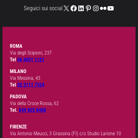
X
Facebook
LinkedIn
Pinterest
Instagram
Flickr
YouTube
Seguici sui social
ROMA
Via degli Scipioni, 237
Tel
06 6051 1121
MILANO
Via Messina, 43
Tel
02 2111 7324
PADOVA
Via della Croce Rossa, 62
Tel.
049 825 8408
FIRENZE
Via Antonio Meucci, 3 Grassina (FI) c/o Studio Larione 10