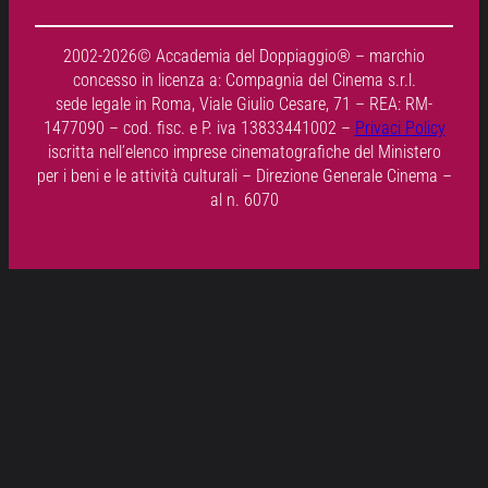
2002-2026© Accademia del Doppiaggio® – marchio
concesso in licenza a: Compagnia del Cinema s.r.l.
sede legale in Roma, Viale Giulio Cesare, 71 – REA: RM-
1477090 – cod. fisc. e P. iva 13833441002 –
Privaci Policy
iscritta nell’elenco imprese cinematografiche del Ministero
per i beni e le attività culturali – Direzione Generale Cinema –
al n. 6070