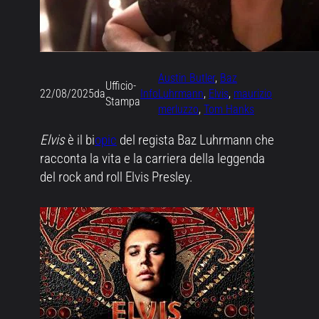
Austin Butler
, 
Baz
Ufficio-
22/08/2025
da
Info
Luhrmann
, 
Elvis
, 
maurizio
Stampa
merluzzo
, 
Tom Hanks
Elvis
è il bi
opic
del regista Baz Luhrmann che
racconta la vita e la carriera della leggenda
del rock and roll Elvis Presley.