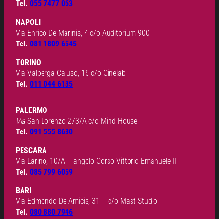
Tel.
055 7477 063
NAPOLI
Via Enrico De Marinis, 4 c/o Auditorium 900
Tel.
081 1809 6545
TORINO
Via Valperga Caluso, 16 c/o Cinelab
Tel.
011 044 6135
PALERMO
Via
San Lorenzo 273/A c/o Mind House
Tel.
091 555 8630
PESCARA
Via Larino, 10/A – angolo Corso Vittorio Emanuele II
Tel.
085 799 6059
BARI
Via Edmondo De Amicis, 31 – c/o Mast Studio
Tel.
080 880 7946