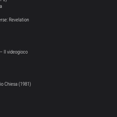
ta
erse: Revelation
 – Il videogioco
io Chiesa (1981)