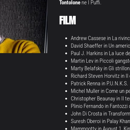
Tontolone
ne I Puffi.
FILM
Andrew Cassese in La rivincit
David Shaeffer in Un america
Paul J. Harkins in La luce de
Martin Lev in Piccoli gangst
Marty Belafsky in Gli strillon
Richard Steven Horvitz in Il
Patrick Renna in P.U.N.K.S.
Michel Muller in Come un p
Christopher Beaunay in Il t
Plinio Fernando in Fantozzi 
John Di Crosta in Transform
Suresh Oberoi in Palay Kha
Mammootty in August 1, Ki