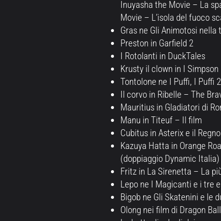
Inuyasha the Movie – La sp
Movie – L’isola del fuoco sc
Gras ne Gli Animotosi nella
Preston in Garfield 2
I Rotolanti in DuckTales
Krusty il clown in I Simpson –
Tontolone ne I Puffi, I Puffi 2
Il corvo in Ribelle – The Bra
Mauritius in Gladiatori di R
Manu in Titeuf – Il film
Cubitus in Asterix e il Regno
Kazuya Hatta in Orange Road 
(doppiaggio Dynamic Italia)
Fritz in La Sirenetta – La pi
Lepo ne I Magicanti e i tre 
Bigob ne Gli Skatenini e le 
Olong nei film di Dragon Bal