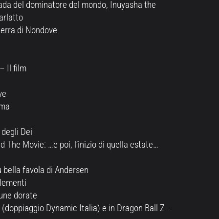
ada del dominatore del mondo, Inuyasha the
arlatto
 terra di Nondove
 Il film
ve
oma
 degli Dei
The Movie: …e poi, l’inizio di quella estate…
ù bella favola di Andersen
elementi
dune dorate
l (doppiaggio Dynamic Italia) e in Dragon Ball Z –