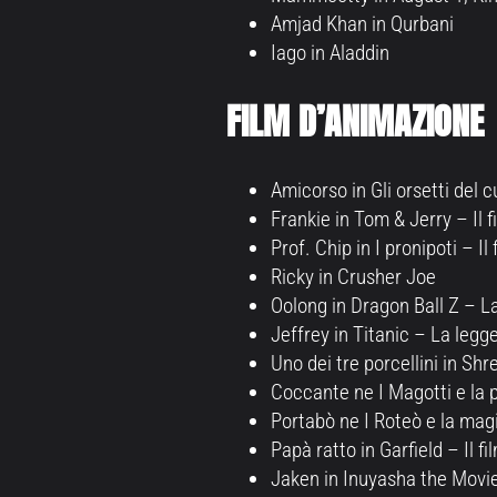
Amjad Khan in Qurbani
Iago in Aladdin
FILM D’ANIMAZIONE
Amicorso in Gli orsetti del cu
Frankie in Tom & Jerry – Il f
Prof. Chip in I pronipoti – Il 
Ricky in Crusher Joe
Oolong in Dragon Ball Z – La
Jeffrey in Titanic – La leg
Uno dei tre porcellini in Shr
Coccante ne I Magotti e la
Portabò ne I Roteò e la mag
Papà ratto in Garfield – Il fi
Jaken in Inuyasha the Movi