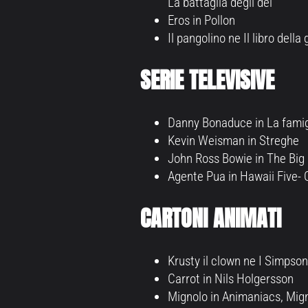
La battaglia degli dei
Eros in Pollon
Il pangolino ne Il libro della
SERIE TELEVISIVE
Danny Bonaduce in La famig
Kevin Weisman in Streghe
John Ross Bowie in The Big
Agente Pua in Hawaii Five- O
CARTONI ANIMATI
Krusty il clown ne I Simpson
Carrot in Nils Holgersson
Mignolo in Animaniacs, Mign