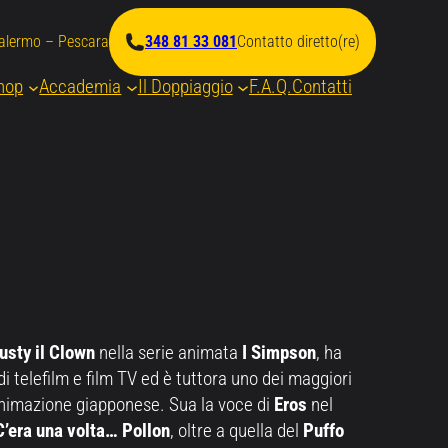
Palermo – Pescara
348 81 33 081
Contatto diretto(re)
hop
Accademia
Il Doppiaggio
F.A.Q.
Contatti
usty il Clown
nella serie animata
I Simpson
, ha
di telefilm e film TV ed è tuttora uno dei maggiori
animazione giapponese. Sua la voce di
Eros
nel
C’era una volta… Pollon
, oltre a quella del
Puffo