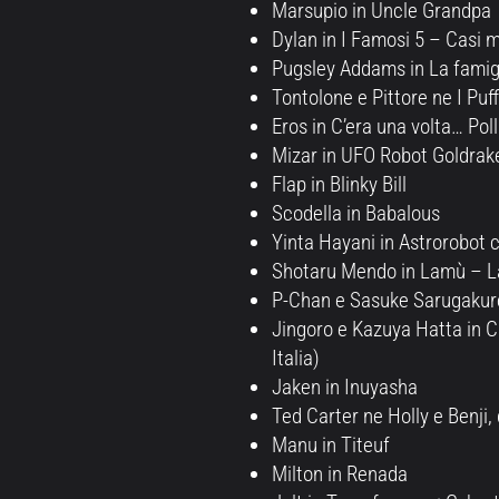
Marsupio in Uncle Grandpa
Dylan in I Famosi 5 – Casi m
Pugsley Addams in La famig
Tontolone e Pittore ne I Puff
Eros in C’era una volta… Pol
Mizar in UFO Robot Goldrak
Flap in Blinky Bill
Scodella in Babalous
Yinta Hayani in Astrorobot 
Shotaru Mendo in Lamù – La
P-Chan e Sasuke Sarugakure
Jingoro e Kazuya Hatta in 
Italia)
Jaken in Inuyasha
Ted Carter ne Holly e Benji,
Manu in Titeuf
Milton in Renada