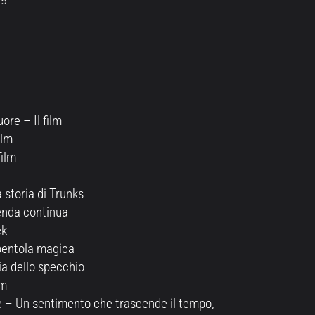
ore – Il film
ilm
film
 storia di Trunks
genda continua
ek
 pentola magica
ia dello specchio
lm
e – Un sentimento che trascende il tempo,